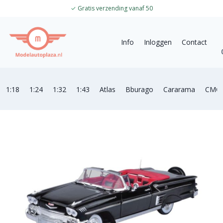
✓
Gratis verzending vanaf 50
Info
Inloggen
Contact
1:18
1:24
1:32
1:43
Atlas
Bburago
Cararama
CMC