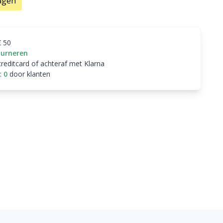
agen
€ 50
ourneren
creditcard of achteraf met Klarna
:
0
door klanten