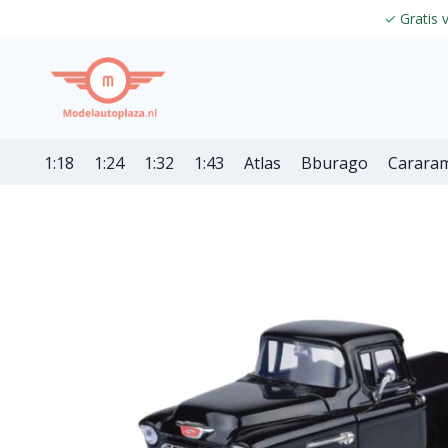
✓
Gratis 
1:18
1:24
1:32
1:43
Atlas
Bburago
Carara