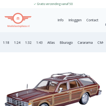
✓
Gratis verzending vanaf 50
Info
Inloggen
Contact
1:18
1:24
1:32
1:43
Atlas
Bburago
Cararama
CMC