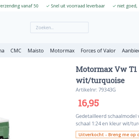
verzending vanaf 50
✓
Snel uit voorraad leverbaar
✓
niet goed, 
ma
CMC
Maisto
Motormax
Forces of Valor
Aanbie
Motormax Vw T1 D
wit/turquoise
Artikelnr: 79343G
16,95
Gedetailleerd schaalmode
schaal 1:24 en kleur wit/tur
Uitverkocht - Breng me op d