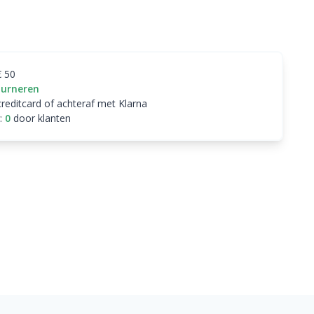
€ 50
ourneren
creditcard of achteraf met Klarna
:
0
door klanten