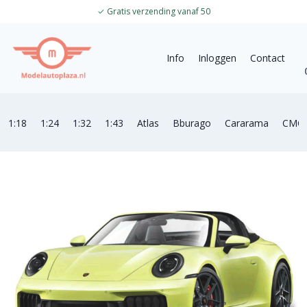
✓
Gratis verzending vanaf 50
Info
Inloggen
Contact
1:18
1:24
1:32
1:43
Atlas
Bburago
Cararama
CMC