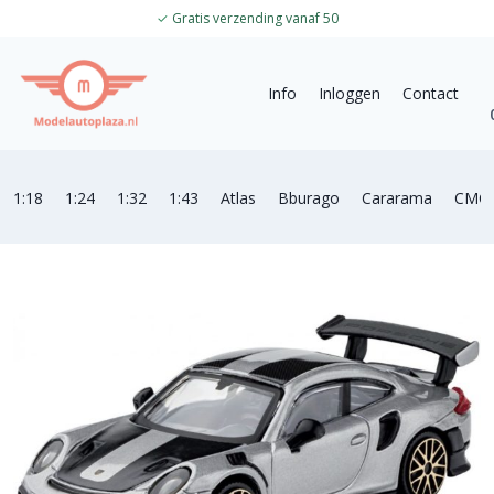
✓
Gratis verzending vanaf 50
Info
Inloggen
Contact
1:18
1:24
1:32
1:43
Atlas
Bburago
Cararama
CMC