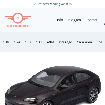
✓
Gratis verzending vanaf 50
Info
Inloggen
Contact
1:18
1:24
1:32
1:43
Atlas
Bburago
Cararama
CMC