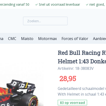
verzending vanaf 50
✓
Snel uit voorraad leverbaar
✓
niet goed, 
ma
CMC
Maisto
Motormax
Forces of Valor
Aanbie
Red Bull Racing 
Helmet 1:43 Donk
Artikelnr: 18-38083V
28,95
Gedetailleerd schaalmodel
With Helmet in schaal 1:43
83 op voorraad