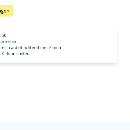
agen
€ 50
ourneren
creditcard of achteraf met Klarna
:
0
door klanten