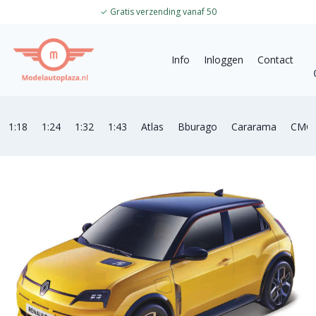
✓
Gratis verzending vanaf 50
Info
Inloggen
Contact
1:18
1:24
1:32
1:43
Atlas
Bburago
Cararama
CMC