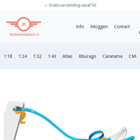
✓
Gratis verzending vanaf 50
Info
Inloggen
Contact
1:18
1:24
1:32
1:43
Atlas
Bburago
Cararama
CMC