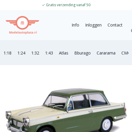
✓
Gratis verzending vanaf 50
Info
Inloggen
Contact
1:18
1:24
1:32
1:43
Atlas
Bburago
Cararama
CMC