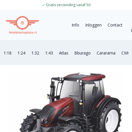
✓
Gratis verzending vanaf 50
Info
Inloggen
Contact
1:18
1:24
1:32
1:43
Atlas
Bburago
Cararama
CMC