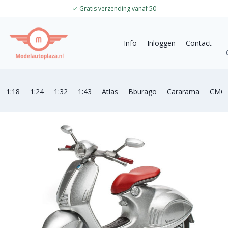
✓
Gratis verzending vanaf 50
Info
Inloggen
Contact
1:18
1:24
1:32
1:43
Atlas
Bburago
Cararama
CMC