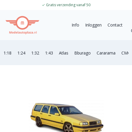
✓
Gratis verzending vanaf 50
Info
Inloggen
Contact
1:18
1:24
1:32
1:43
Atlas
Bburago
Cararama
CMC