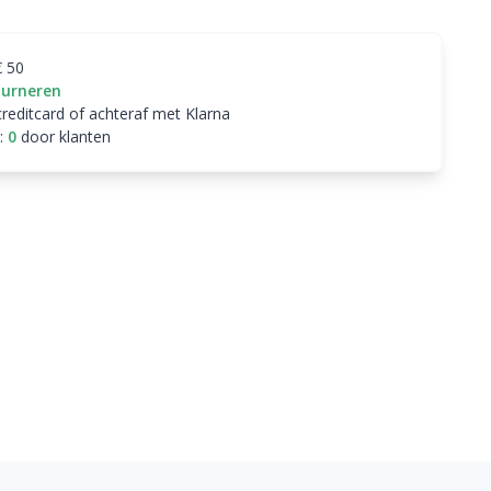
€ 50
ourneren
creditcard of achteraf met Klarna
:
0
door klanten