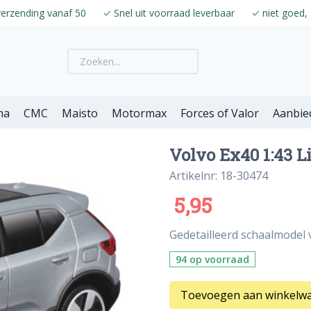
verzending vanaf 50
✓
Snel uit voorraad leverbaar
✓
niet goed, 
ma
CMC
Maisto
Motormax
Forces of Valor
Aanbie
Volvo Ex40 1:43 Li
Artikelnr: 18-30474
5,95
Gedetailleerd schaalmodel va
94 op voorraad
Toevoegen aan winkelw