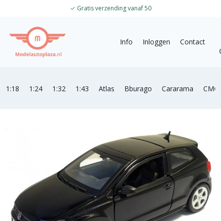
✓
Gratis verzending vanaf 50
Info
Inloggen
Contact
1:18
1:24
1:32
1:43
Atlas
Bburago
Cararama
CMC