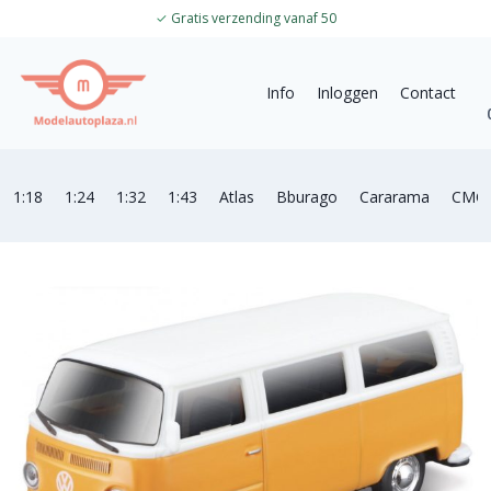
✓
Gratis verzending vanaf 50
Info
Inloggen
Contact
1:18
1:24
1:32
1:43
Atlas
Bburago
Cararama
CMC