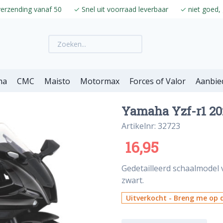
verzending vanaf 50
✓
Snel uit voorraad leverbaar
✓
niet goed, 
ma
CMC
Maisto
Motormax
Forces of Valor
Aanbie
Yamaha Yzf-r1 202
Artikelnr: 32723
16,95
Gedetailleerd schaalmodel 
zwart.
Uitverkocht - Breng me op d