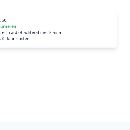
€ 50
ourneren
creditcard of achteraf met Klarna
:
0
door klanten